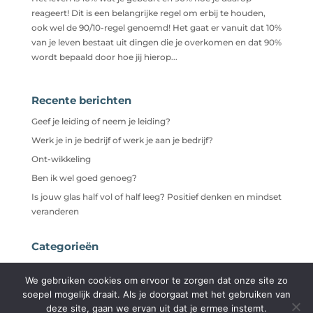
reageert! Dit is een belangrijke regel om erbij te houden,
ook wel de 90/10-regel genoemd! Het gaat er vanuit dat 10%
van je leven bestaat uit dingen die je overkomen en dat 90%
wordt bepaald door hoe jij hierop...
Recente berichten
Geef je leiding of neem je leiding?
Werk je in je bedrijf of werk je aan je bedrijf?
Ont-wikkeling
Ben ik wel goed genoeg?
Is jouw glas half vol of half leeg? Positief denken en mindset
veranderen
Categorieën
Niet gecategoriseerd
We gebruiken cookies om ervoor te zorgen dat onze site zo
soepel mogelijk draait. Als je doorgaat met het gebruiken van
deze site, gaan we ervan uit dat je ermee instemt.