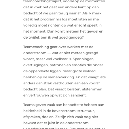
teamcoachingstraject, vooral op de momenten
dat ik voel: het gaat een andere kant op dan
bedacht of we gaan terug naar af. Als ik merk
dat ik het programma los moet laten en me
volledig moet richten op wat er écht speelt in
het moment. Dan komt meteen het gevoel en
de twijfel: ben ik wel goed genoeg?
Teamcoaching gaat over werken met de
onderstroom — wat er niet meteen gezegd
wordt, maar wel voelbaar is. Spanningen,
overtuigingen, patronen en emoties die onder
de oppervlakte liggen, maar grote invloed
hebben op de samenwerking. En dat vraagt iets
anders dan strak vasthouden aan een vooraf
bedacht plan. Dat vraagt loslaten, afstemmen
en vertrouwen op wat zich aandient.
Teams geven vaak aan behoefte te hebben aan
helderheid in de bovenstroom: structuur,
afspraken, doelen. Ze zijn zich vaak nog niet
bewust dat er juist in de onderstroom
verandering moet komen. Dat gaat over wat er