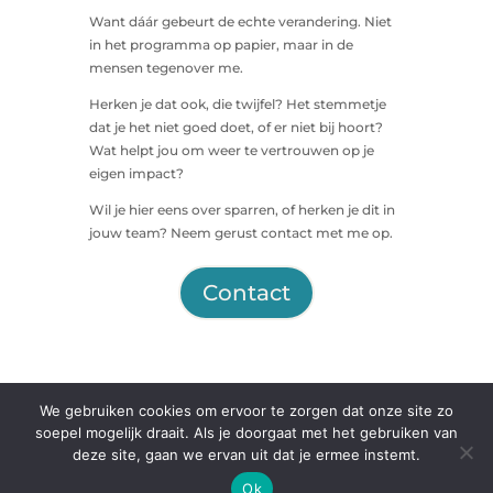
Want dáár gebeurt de echte verandering. Niet
in het programma op papier, maar in de
mensen tegenover me.
Herken je dat ook, die twijfel? Het stemmetje
dat je het niet goed doet, of er niet bij hoort?
Wat helpt jou om weer te vertrouwen op je
eigen impact?
Wil je hier eens over sparren, of herken je dit in
jouw team? Neem gerust contact met me op.
Contact
We gebruiken cookies om ervoor te zorgen dat onze site zo
soepel mogelijk draait. Als je doorgaat met het gebruiken van
deze site, gaan we ervan uit dat je ermee instemt.
Ok
Rust in je brein Copyright 2025