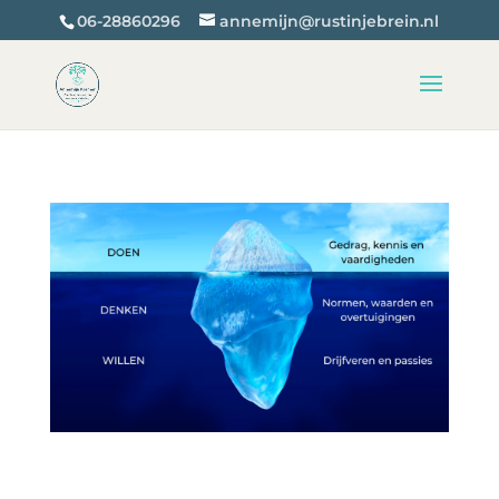
06-28860296
annemijn@rustinjebrein.nl