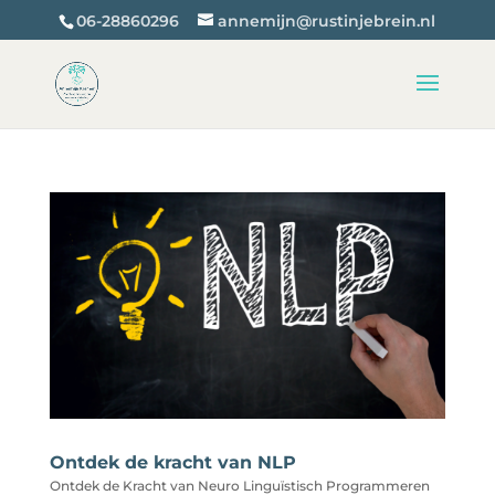
06-28860296
annemijn@rustinjebrein.nl
Ontdek de kracht van NLP
Ontdek de Kracht van Neuro Linguïstisch Programmeren