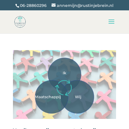
06-28860296
annemijn@rustinjebrein.nl