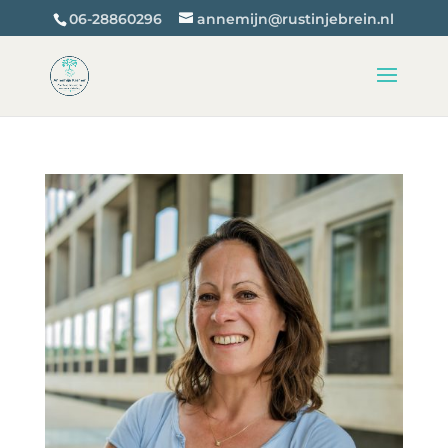
06-28860296
annemijn@rustinjebrein.nl