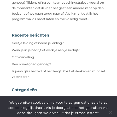
genoeg? Tijdens of na een teamcoachingstraject, vooral op
de momenten dat ik voel: het gaat een andere kant op dan
bedacht of we gaan terug naar af. Als ik merk dat ik het
programma los moet laten en me volledig moet...
Recente berichten
Geef je leiding of neem je leiding?
Werk je in je bedrijf of werk je aan je bedrijf?
Ont-wikkeling
Ben ik wel goed genoeg?
Is jouw glas half vol of half leeg? Positief denken en mindset
veranderen
Categorieën
Niet gecategoriseerd
We gebruiken cookies om ervoor te zorgen dat onze site zo
soepel mogelijk draait. Als je doorgaat met het gebruiken van
deze site, gaan we ervan uit dat je ermee instemt.