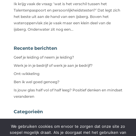
Ik krijg vaak de vraag: ‘wat is het verschil tussen het
Talentenpaspoort en persoonlijkheidstesten?’ Dat legt zich
het beste uit aan de hand van een ijsberg. Boven het
wateroppervlak zie je vaak maar een klein deel van de
ijsberg. Onderwater zit nog een...
Recente berichten
Geef je leiding of neem je leiding?
Werk je in je bedrijf of werk je aan je bedrijf?
Ont-wikkeling
Ben ik wel goed genoeg?
Is jouw glas half vol of half leeg? Positief denken en mindset
veranderen
Categorieën
Niet gecategoriseerd
We gebruiken cookies om ervoor te zorgen dat onze site zo
soepel mogelijk draait. Als je doorgaat met het gebruiken van