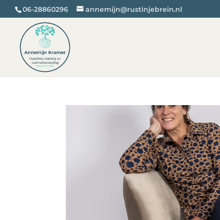
06-28860296
annemijn@rustinjebrein.nl