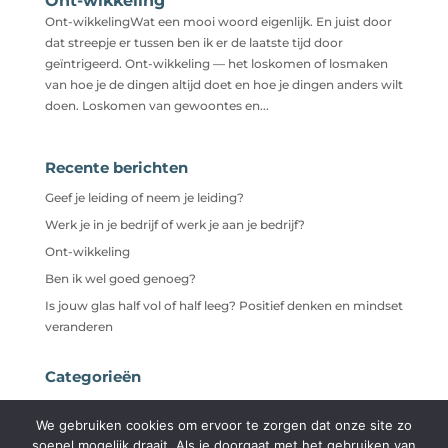
Ont-wikkeling
Ont-wikkelingWat een mooi woord eigenlijk. En juist door
dat streepje er tussen ben ik er de laatste tijd door
geïntrigeerd. Ont-wikkeling — het loskomen of losmaken
van hoe je de dingen altijd doet en hoe je dingen anders wilt
doen. Loskomen van gewoontes en...
Recente berichten
Geef je leiding of neem je leiding?
Werk je in je bedrijf of werk je aan je bedrijf?
Ont-wikkeling
Ben ik wel goed genoeg?
Is jouw glas half vol of half leeg? Positief denken en mindset
veranderen
Categorieën
Niet gecategoriseerd
We gebruiken cookies om ervoor te zorgen dat onze site zo
soepel mogelijk draait. Als je doorgaat met het gebruiken van