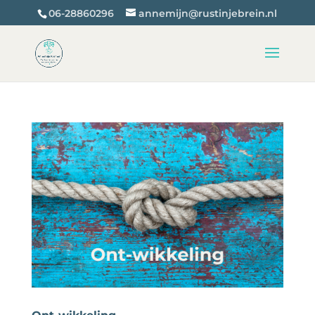
06-28860296
annemijn@rustinjebrein.nl