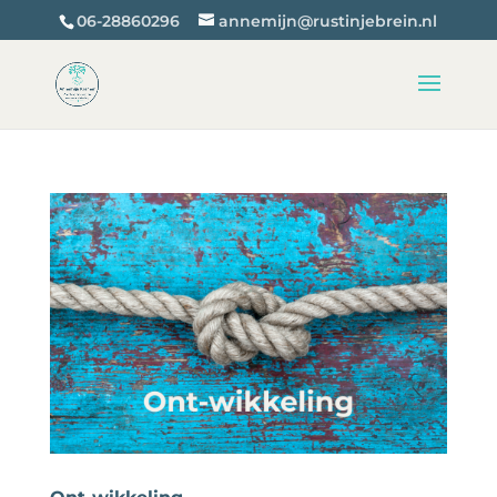
06-28860296
annemijn@rustinjebrein.nl