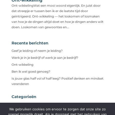
Ont-wikkeling
Ont-wikkelingWat een mooi woord eigenlijk. En juist door
dat streepje er tussen ben ik er de laatste tijd door
geïntrigeerd. Ont-wikkeling — het loskomen of losmaken
van hoe je de dingen altijd doet en hoe je dingen anders wilt
doen. Loskomen van gewoontes en...
Recente berichten
Geef je leiding of neem je leiding?
Werk je in je bedrijf of werk je aan je bedrijf?
Ont-wikkeling
Ben ik wel goed genoeg?
Is jouw glas half vol of half leeg? Positief denken en mindset
veranderen
Categorieën
Niet gecategoriseerd
We gebruiken cookies om ervoor te zorgen dat onze site zo
soepel mogelijk draait. Als je doorgaat met het gebruiken van